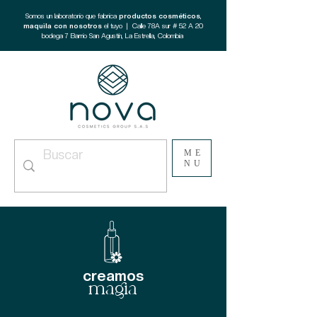
Somos un laboratorio que fabrica
productos cosméticos
,
maquila con nosotros
el tuyo | Calle 78A sur # 52 A 20
bodega 7 Barrio San Agustín, La Estrella, Colombia
ME
NU
creamos
magia