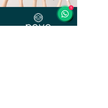
1
Nova Cosmetics Group S.A.S.
​Calle 78A sur # 52 A 20 bodega 7
Barrio San Agustín, La Estrella, Colombia
comercial1@novacosmetics.com.co
Blog
Preguntas frecuentes
Política de privacidad
Términos y condiciones