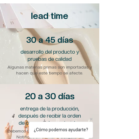
lead time
30 a 45 días
desarrollo del producto y
pruebas de calidad
Algunas materias primas son importadas y
hacen que este tiempo se afecte.
20 a 30 días
entrega de la producción,
después de recibir la orden
de compra y los materiales
¿Cómo podemos ayudarte?
Debemos tener el desarrollo aprobado y la
Notificación Sanitaria Obligatoria.