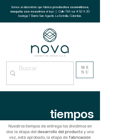
Somos un laboratorio que fabrica
productos cosméticos
,
maquila con nosotros
el tuyo | Calle 78A sur # 52 A 20
bodega 7 Barrio San Agustín, La Estrella, Colombia
ME
NU
tiempos
Nuestros tiempos de entrega los dividimos en
dos: la etapa del
desarrollo del producto
y una
vez, está aprobado, la etapa de
fabricación
.